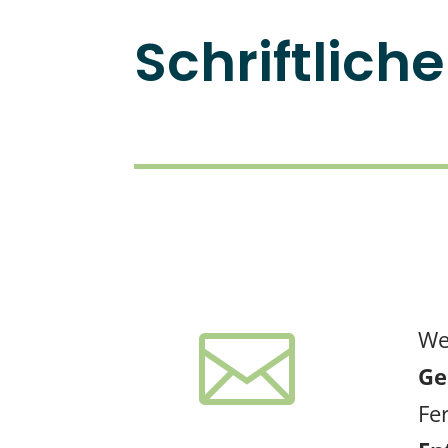
Schriftlich

We
Ge
Fe