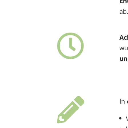
En
ab

Ac
wu
un

In