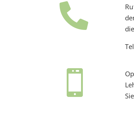

Ru
de
die
Te

Op
Le
Si