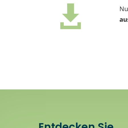

Nu
au
Entdecken Sie